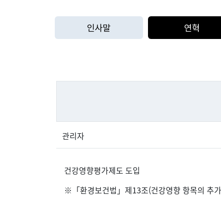
인사말
연혁
관리자
건강영향평가제도 도입
※「환경보건법」제13조(건강영향 항목의 추가/평가 등)