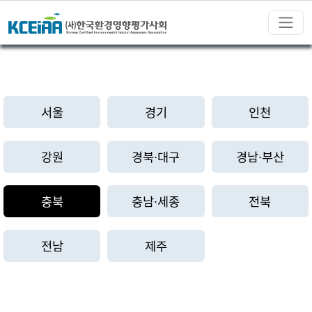
서울
경기
인천
강원
경북∙대구
경남∙부산
충북
충남∙세종
전북
전남
제주