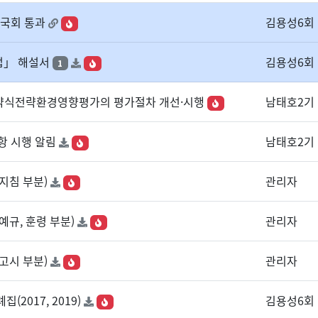
 국회 통과
김용성6회
법」 해설서
김용성6회
1
 약식전략환경영향평가의 평가절차 개선·시행
남태호2기
 시행 알림
남태호2기
지침 부분)
관리자
예규, 훈령 부분)
관리자
고시 부분)
관리자
2017, 2019)
김용성6회