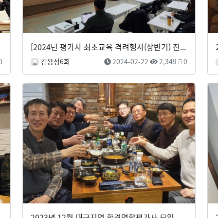
[2024년 평가사 최초교육 격려행사(상반기) 진행]
0
김용성6회
2024-02-22
2,349
0
송년회
2023년 12월 대구지역 환경영향평가사 모임