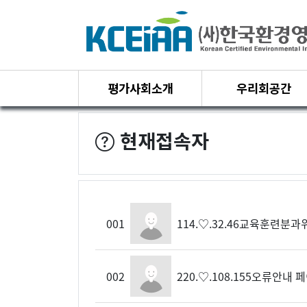
평가사회소개
우리회공간
현재접속자
001
114.♡.32.46
교육훈련분과위
002
220.♡.108.155
오류안내 