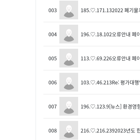
003
185.♡.171.13
2022 폐기
004
196.♡.18.102
오류안내 페
005
113.♡.69.226
오류안내 페
006
103.♡.46.213
Re: 평가대행
007
196.♡.123.9
[뉴스] 환경영
008
216.♡.216.239
2023년도