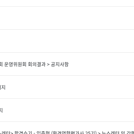
1회 운영위원회 회의결과 > 공지사항
이지
지
뉴스레터> 합격수기 - 임준협 (환경영향평가사 25기) > 뉴스레터 및 간