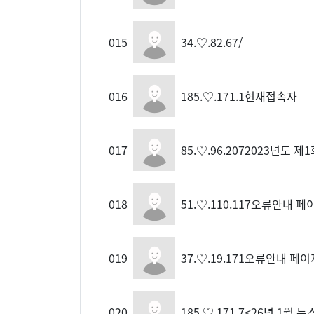
015
34.♡.82.67
/
016
185.♡.171.1
현재접속자
017
85.♡.96.207
2023년도 제
018
51.♡.110.117
오류안내 페
019
37.♡.19.171
오류안내 페이
020
185.♡.171.7
<26년 1월 