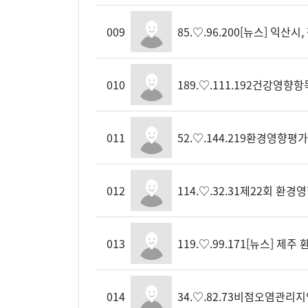
009
85.♡.96.200
[뉴스] 익산시
010
189.♡.111.192
건강영향항목
011
52.♡.144.219
환경영향평가
012
114.♡.32.31
제22회 환경
013
119.♡.99.171
[뉴스] 제주
014
34.♡.82.73
비점오염관리지역 