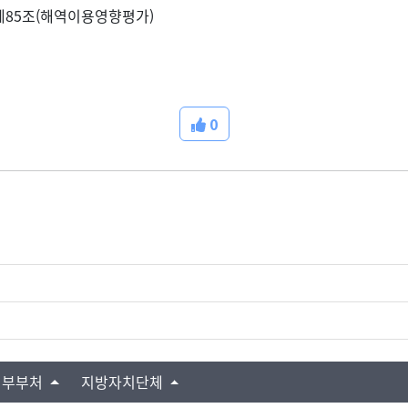
제85조(해역이용영향평가)
0
정부부처
지방자치단체