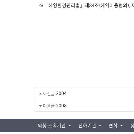
※「해양환경관리법」제84조(해역이용협의), 
2004
이전글
2008
다음글
외청∙소속기관
산하기관
협회