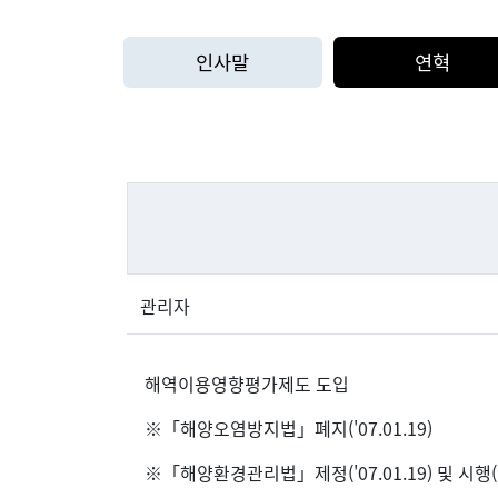
인사말
연혁
관리자
해역이용영향평가제도 도입
※「해양오염방지법」폐지('07.01.19)
※「해양환경관리법」제정('07.01.19) 및 시행('0