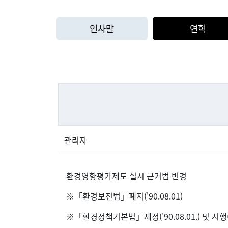
인사말
연혁
관리자
환경영향평가제도 실시 근거법 변경
※「환경보전법」폐지('90.08.01)
※「환경정책기본법」제정('90.08.01.) 및 시행('9