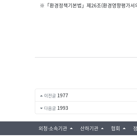
※「환경정책기본법」제26조(환경영향평가서의 작
1977
이전글
1993
다음글
외청∙소속기관
산하기관
협회