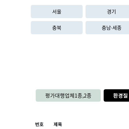
서울
경기
충북
충남∙세종
평가대행업체1종,2종
환경질
번호
제목